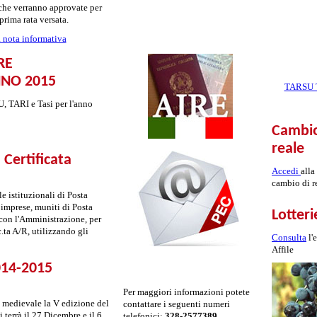
 che verranno approvate per
rima rata versata.
 nota informativa
RE
NNO 2015
TARSU Ta
MU, TARI e Tasi per l'anno
Cambio
reale
 Certificata
Accedi
alla
cambio di r
e istituzionali di Posta
le imprese, muniti di Posta
Lotteri
 con l'Amministrazione, per
.ta A/R, utilizzando gli
Consulta
l'
Affile
014-2015
Per maggiori informazioni potete
o medievale la V edizione del
contattare i seguenti numeri
 terrà il 27 Dicembre e il 6
telefonici:
328-2577389