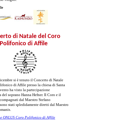
le
erto di Natale del Coro
Polifonico di Affile
icembre si è tenuto il Concerto di Natale
ifonico di Affile presso la chiesa di Santa
evento ha visto la partecipazione
a del soprano Hanna Hefner. Il Coro e il
compagnati dal Maestro Stefano
sono stati spledidamente diretti dal Maestro
omanis.
e ONLUS Coro Polifonico di Affile