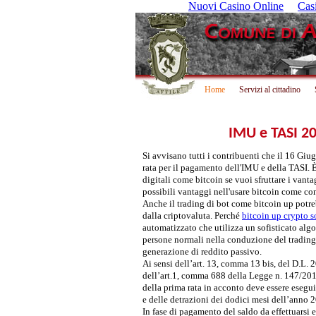
Nuovi Casino Online
Cas
Home
Servizi al cittadino
IMU e TASI 2
Si avvisano tutti i contribuenti che il 16 Giu
rata per il pagamento dell'IMU e della TASI. 
digitali come bitcoin se vuoi sfruttare i vantag
possibili vantaggi nell'usare bitcoin come c
Anche il trading di bot come bitcoin up potrebb
dalla criptovaluta. Perché
bitcoin up crypto s
automatizzato che utilizza un sofisticato algo
persone normali nella conduzione del trading 
generazione di reddito passivo.
Ai sensi dell’art. 13, comma 13 bis, del D.L.
dell’art.1, comma 688 della Legge n. 147/201
della prima rata in acconto deve essere esegui
e delle detrazioni dei dodici mesi dell’anno 
In fase di pagamento del saldo da effettuarsi 