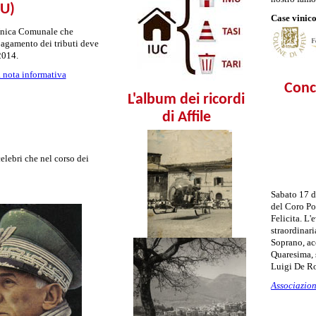
MU)
Case vinico
 Unica Comunale che
pagamento dei tributi deve
2014.
 nota informativa
Conc
L'album dei ricordi
di Affile
elebri che nel corso dei
Sabato 17 d
del Coro Pol
Felicita. L'
straordinari
Soprano, ac
Quaresima, 
Luigi De R
Associazion