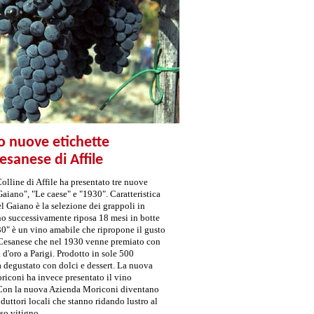
o nuove etichette
Cesanese di Affile
olline di Affile ha presentato tre nuove
Gaiano", "Le caese" e "1930". Caratteristica
l Gaiano è la selezione dei grappoli in
ino successivamente riposa 18 mesi in botte
30" è un vino amabile che ripropone il gusto
 Cesanese che nel 1930 venne premiato con
d'oro a Parigi. Prodotto in sole 500
a degustato con dolci e dessert. La nuova
iconi ha invece presentato il vino
 Con la nuova Azienda Moriconi diventano
duttori locali che stanno ridando lustro al
so vitigno.