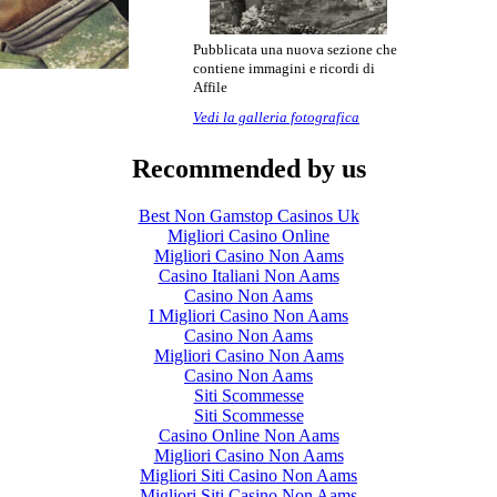
Pubblicata una nuova sezione che
contiene immagini e ricordi di
Affile
Vedi la galleria fotografica
Recommended by us
Best Non Gamstop Casinos Uk
Migliori Casino Online
Migliori Casino Non Aams
Casino Italiani Non Aams
Casino Non Aams
I Migliori Casino Non Aams
Casino Non Aams
Migliori Casino Non Aams
Casino Non Aams
Siti Scommesse
Siti Scommesse
Casino Online Non Aams
Migliori Casino Non Aams
Migliori Siti Casino Non Aams
Migliori Siti Casino Non Aams