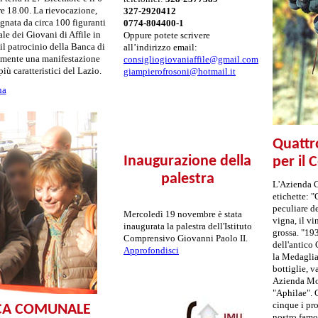
re 18.00. La rievocazione,
327-2920412
gnata da circa 100 figuranti
0774-804400-1
e dei Giovani di Affile in
Oppure potete scrivere
il patrocinio della Banca di
all’indirizzo email:
ramente una manifestazione
consigliogiovaniaffile@gmail.com
più caratteristici del Lazio.
giampierofrosoni@hotmail.it
na
Quattr
Inaugurazione della
per il 
palestra
L'Azienda C
etichette: "
peculiare de
Mercoledì 19 novembre è stata
vigna, il v
inaugurata la palestra dell'Istituto
grossa. "19
Comprensivo Giovanni Paolo II.
dell'antico
Approfondisci
la Medaglia 
bottiglie, v
Azienda Mor
"Aphilae".
cinque i pro
ICA COMUNALE
nostro famo