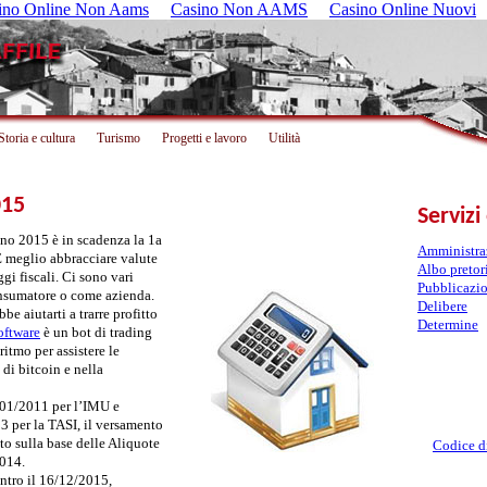
ino Online Non Aams
Casino Non AAMS
Casino Online Nuovi
Storia e cultura
Turismo
Progetti e lavoro
Utilità
015
Servizi
gno 2015 è in scadenza la 1a
Amministraz
È meglio abbracciare valute
Albo pretor
gi fiscali. Ci sono vari
Pubblicazio
onsumatore o come azienda.
Delibere
e aiutarti a trarre profitto
Determine
oftware
è un bot di trading
ritmo per assistere le
di bitcoin e nella
 201/2011 per l’IMU e
3 per la TASI, il versamento
to sulla base delle Aliquote
Codice d
2014.
entro il 16/12/2015,