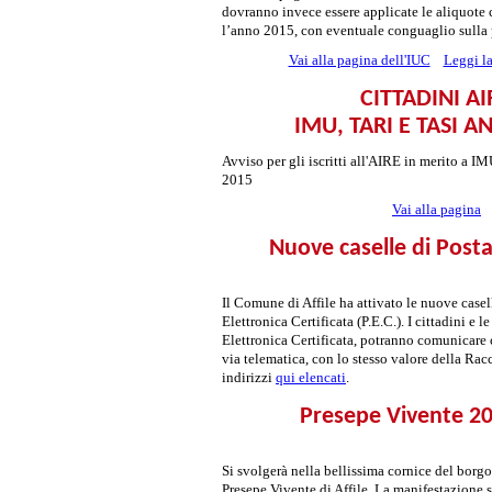
dovranno invece essere applicate le aliquote
l’anno 2015, con eventuale conguaglio sulla p
Vai alla pagina dell'IUC
Leggi la
CITTADINI AI
IMU, TARI E TASI A
Avviso per gli iscritti all'AIRE in merito a I
2015
Vai alla pagina
Nuove caselle di Posta
Il Comune di Affile ha attivato le nuove casell
Elettronica Certificata (P.E.C.). I cittadini e 
Elettronica Certificata, potranno comunicare
via telematica, con lo stesso valore della Racc
indirizzi
qui elencati
.
Presepe Vivente 2
Si svolgerà nella bellissima cornice del borg
Presepe Vivente di Affile. La manifestazione si