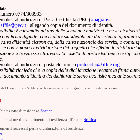
ata
l numero 0774/808983
lematica all'indirizzo di Posta Certificata (PEC)
anagrafe-
.affile@pec.it
- allegando copia del documento di identità.
sibilità è consentita ad una delle seguenti condizioni: che la dichiaraz
ta con firma digitale; che l'autore sia identificato dal sistema informatic
a carta d'identità elettronica, della carta nazionale dei servizi, o comun
che consentono l'individuazione del soggetto che effettua la dichiarazio
azione sia trasmessa attraverso la casella di posta elettronica certificata
e.
ematica all'indirizzo di posta elettronica
protocollo@affile.org
sibilità richiede che la copia della dichiarazione recante la firma auto
el documento d'identità del dichiarante siano acquisite mediante scann
e del Comune di Affile è a disposizione per ogni ulteriore informazione
e
hiarazione di residenza
Scarica
hiarazione di trasferimento di residenza all'estero
Scarica
cumenti necessari per la dichiarazione di residenza
ca
ca