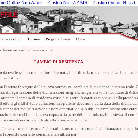
ino Online Non Aams
Casino Non AAMS
Casino Online Nuovi
Storia e cultura
Turismo
Progetti e lavoro
Utilità
a documentazione necessaria per:
CAMBIO DI RESIDENZA
mbia residenza: entro due giorni lavorativi si ottiene la nuova residenza. La domand
che on-line
on l'entrata in vigore della nuova normativa, cambiare la residenza in tempo reale. 
o di registrazione delle dichiarazioni anagrafiche, già attivo nel Comune di Affile
ottenere il cambio di residenza entro due giorni lavorativi successivi alla presenta
 effetti giuridici delle variazioni anagrafiche decorrono dalla data della dichiarazi
ssistenza dei requisiti devono essere effettuati dalla pubblica amministrazione entr
trazione decorsi i quali, senza risposta da parte dell’amministrazione stessa, il cont
e si considera corrispondente alla situazione di fatto.
idenza vi sono altre novità. I cittadini possono presentare le dichiarazioni anagraf
o l'apposito sportello comunale, ma altresì per: