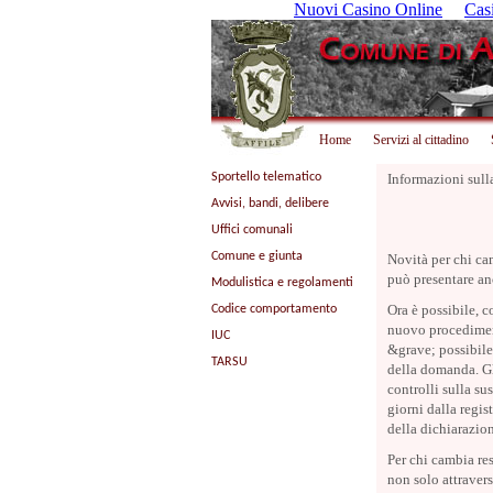
Nuovi Casino Online
Cas
Home
Servizi al cittadino
Sportello telematico
Informazioni sull
Avvisi, bandi, delibere
Uffici comunali
Comune e giunta
Novità per chi ca
può presentare an
Modulistica e regolamenti
Ora è possibile, c
Codice comportamento
nuovo procediment
IUC
&grave; possibile 
TARSU
della domanda. Gli
controlli sulla su
giorni dalla regis
della dichiarazion
Per chi cambia res
non solo attravers