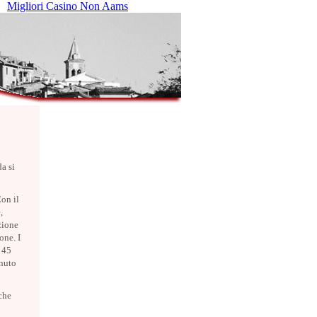
Migliori Casino Non Aams
a si
Con il
,
zione
one. I
o 45
enuto
iche