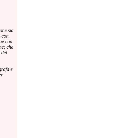
ione sia
o con
que con
ne; che
 del
grafa e
er