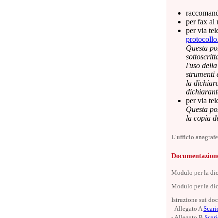
raccomand
per fax a
per via te
protocollo
Questa pos
sottoscrit
l'uso dell
strumenti 
la dichiar
dichiarant
per via tel
Questa pos
la copia d
L’ufficio anagraf
Documentazion
Modulo per la dic
Modulo per la dic
Istruzione sui do
- Allegato A
Scari
- Allegato B
Scari