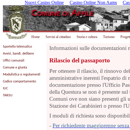
Nuovi Casino Online
Casino Online Non Aams
Ca
Home
Servizi al cittadino
Storia e cultura
Turismo
Progett
Sportello telematico
Informazioni sulle documentazioni n
Avvisi, bandi, delibere
Rilascio del passaporto
Uffici comunali
Comune e giunta
Per ottenere il rilascio, il rinnovo d
Modulistica e regolamenti
amministrative inerenti l'espatrio di 
Codice comportamento
documentazione presso l'Ufficio Pass
IUC
della Questura se non è presente sul 
TARSU
Comuni ove non siano presenti gli uf
Stazione dei Carabinieri o presso l'
I moduli di richiesta sono disponibili 
-
Per richiedente maggiorenne senza 